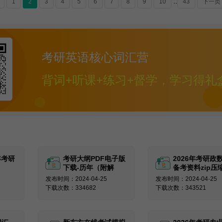
..
1
2
3
4
5
6
7
8
9
10
43
下一页
考研英语核心词汇营
背词+听课+练习+督学，学习得礼
5年考研
考研大纲PDF电子版
2026年考研政
下载-历年（附解
备考资料zip压
析）
发布时间：2024-04-25
发布时间：2024-04-25
下载次数：334682
下载次数：343521