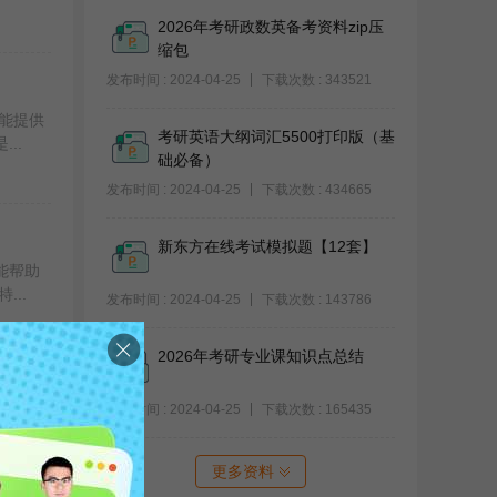
2026年考研政数英备考资料zip压
缩包
发布时间 : 2024-04-25
下载次数 : 343521
能提供
考研英语大纲词汇5500打印版（基
..
础必备）
发布时间 : 2024-04-25
下载次数 : 434665
新东方在线考试模拟题【12套】
能帮助
..
发布时间 : 2024-04-25
下载次数 : 143786
2026年考研专业课知识点总结
发布时间 : 2024-04-25
下载次数 : 165435
果不仅
..
更多资料