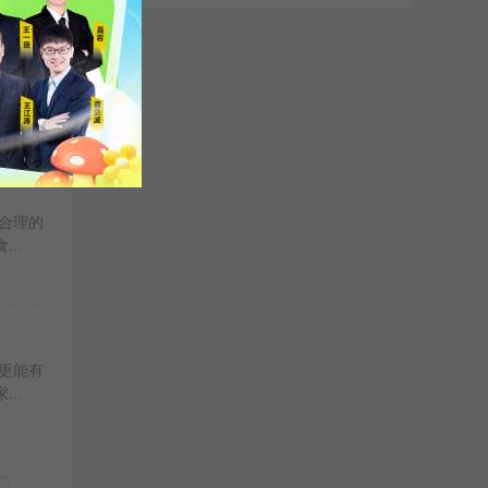
有助于
..
合理的
..
更能有
..