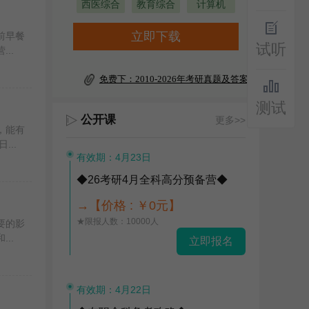
西医综合
教育综合
计算机
立即下载
前早餐
试听
..
免费下：2010-2026年考研真题及答案
测试
公开课
更多>>
，能有
..
有效期：4月23日
◆26考研4月全科高分预备营◆
→【价格 : ￥0元】
★限报人数：10000人
要的影
..
立即报名
有效期：4月22日