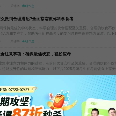
9
关键字 :
考研作息
食怎么做到合理搭配?全面指南教你科学备考
间保持最佳的学习状态，科学合理的饮食搭配至关重要。合理的饮食不仅
记忆力和专注力，帮助考生们在高强度的复习过程中保持精力充沛。以下是.
9
关键字 :
考研作息
前饮食注意事项：确保最佳状态，轻松应考
集中注意力和体力的过程，考前的饮食安排至关重要。合理的饮食不仅
还能提升你的认知和应试能力。以下是2025考研考生在考前饮食上需要特.
9
关键字 :
考研作息
什么水果好?推荐能缓解压力的水果
考生们，长时间的复习和精神紧张难免会带来压力和疲劳。选择合适的水
效缓解压力和提升精神状态。下面是一些有助于缓解压力的水果推荐，帮助.
7
关键字 :
考研作息