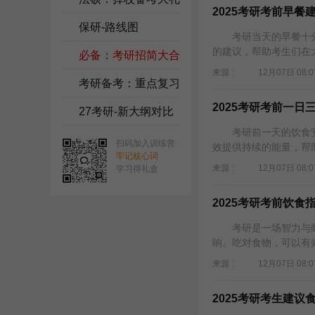
2025考研考前早
包
保研-路线图
考研当天的早餐十分
的建议，帮助考生们在
必备：考研招简大合
来源 :
12月07日 08:0
集
考研备考：重点复习
2025考研考前一
资料
27考研-新大纲对比
考研前一天的饮食安
扫码加入训练营
效提供持续的能量，帮助
牢记核心词
来源 :
12月07日 08:0
学习得礼盒
2025考研考前饮
考研是一场智力与耐
响。吃对食物，可以有
来源 :
12月07日 08:0
2025考研考生建