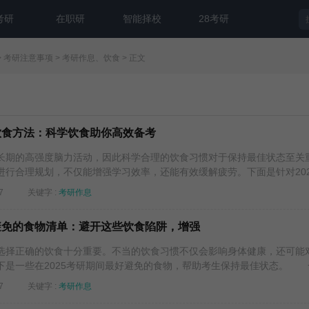
考研
在职研
智能择校
28考研
>
考研注意事项
>
考研作息、饮食
> 正文
佳饮食方法：科学饮食助你高效备考
期的高强度脑力活动，因此科学合理的饮食习惯对于保持最佳状态至关
行合理规划，不仅能增强学习效率，还能有效缓解疲劳。下面是针对2025.
7
关键字 :
考研作息
好避免的食物清单：避开这些饮食陷阱，增强
择正确的饮食十分重要。不当的饮食习惯不仅会影响身体健康，还可能
是一些在2025考研期间最好避免的食物，帮助考生保持最佳状态。 一.
7
关键字 :
考研作息