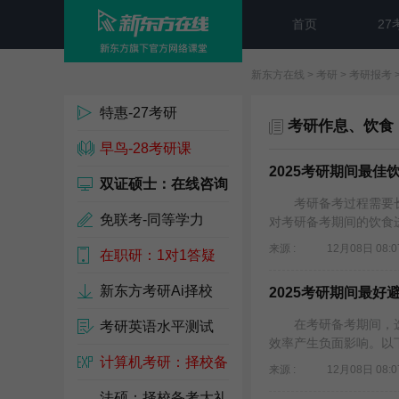
首页
27
新东方在线
>
考研
>
考研报考
特惠-27考研
考研作息、饮食
早鸟-28考研课
2025考研期间最
双证硕士：在线咨询
考研备考过程需要长
免联考-同等学力
对考研备考期间的饮食进
来源 :
12月08日 08:0
在职研：1对1答疑
新东方考研Ai择校
2025考研期间最
在考研备考期间，选
考研英语水平测试
效率产生负面影响。以下
计算机考研：择校备
来源 :
12月08日 08:0
考包
法硕：择校备考大礼