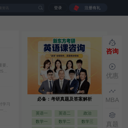
登录
注册有礼
咨询
重要。
..
优惠
MBA
必备：考研真题及答案解析
对学习
..
英语一
英语二
政治
数学一
数学二
数学三
真题