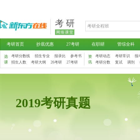
考 研
网络课堂
考研首页
抄底优惠
27考研
在职研
管综全科
考研分数线
招生专业
报录比
参考书
考研动态
考研常识
报
选
资
课
招生人数
考研大纲
26考研
27考研
讯
考研分数
复试
调剂
2019考研真题