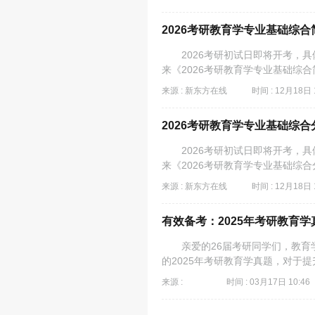
2026考研教育学专业基础综
2026考研初试日即将开考，具体
来《2026考研教育学专业基础综合
来源 : 新东方在线
时间 : 12月18日 
2026考研教育学专业基础综
2026考研初试日即将开考，具体
来《2026考研教育学专业基础综合
来源 : 新东方在线
时间 : 12月18日 
有效备考：2025年考研教育
亲爱的26届考研同学们，教育学
的2025年考研教育学真题，对于
来源 :
时间 : 03月17日 10:46