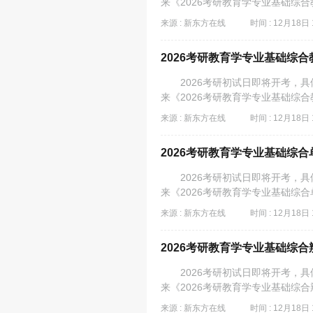
来《2026考研教育学专业基础综合
来源 : 新东方在线
时间 : 12月18日 
2026考研教育学专业基础综
2026考研初试日即将开考，具体
来《2026考研教育学专业基础综合
来源 : 新东方在线
时间 : 12月18日 
2026考研教育学专业基础综
2026考研初试日即将开考，具体
来《2026考研教育学专业基础综合
来源 : 新东方在线
时间 : 12月18日 
2026考研教育学专业基础综
2026考研初试日即将开考，具体
来《2026考研教育学专业基础综合
来源 : 新东方在线
时间 : 12月18日 