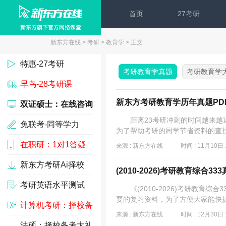
首页
27考研
新东方在线
>
考研
>
教育学
> 正文
特惠-27考研
考研教育学真题
考研教育学
早鸟-28考研课
新东方考研教育学历年真题PDF解
双证硕士：在线咨询
距离23考研冲刺的时间越来越近
免联考-同等学力
为了帮助考研的同学节省资料的查
在职研：1对1答疑
来源 : 新东方在线
时间 : 11月10日 
新东方考研Ai择校
(2010-2026)考研教育综合
考研英语水平测试
《(2010-2026)考研教育综合
要的复习资料，为了方便大家能快
计算机考研：择校备
来源 : 新东方在线
时间 : 12月30日 
考包
法硕：择校备考大礼